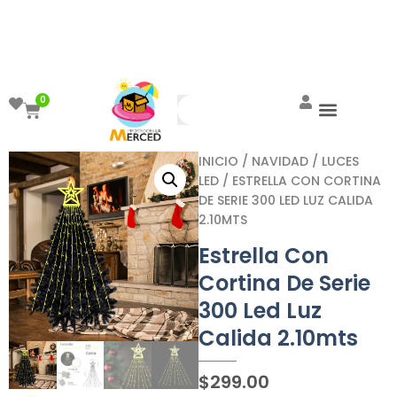
¡Aprovecha el ENVÍO GRATIS a partir de
$999!
0
INICIO
/
NAVIDAD
/
LUCES
LED
/ ESTRELLA CON CORTINA
DE SERIE 300 LED LUZ CALIDA
2.10MTS
Estrella Con
Cortina De Serie
300 Led Luz
Calida 2.10mts
$
299.00