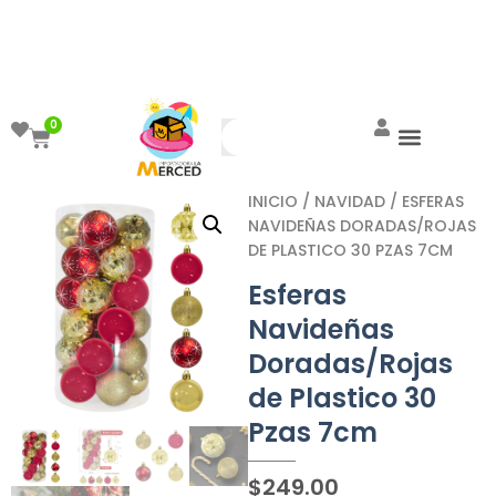
¡Aprovecha el ENVÍO GRATIS a partir de
$999!
0
INICIO
/
NAVIDAD
/ ESFERAS
NAVIDEÑAS DORADAS/ROJAS
DE PLASTICO 30 PZAS 7CM
Esferas
Navideñas
Doradas/Rojas
de Plastico 30
Pzas 7cm
$
249.00