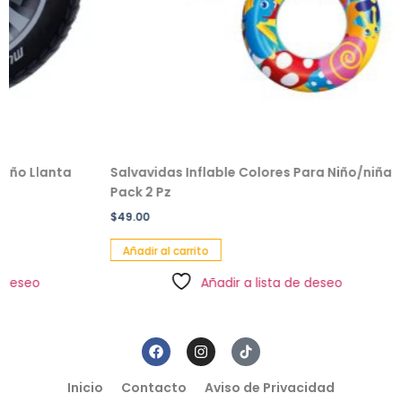
anta
Salvavidas Inflable Colores Para Niño/niña
Peluc
Pack 2 Pz
$
229.
$
49.00
Añad
Añadir al carrito
Añadir a lista de deseo
Inicio
Contacto
Aviso de Privacidad