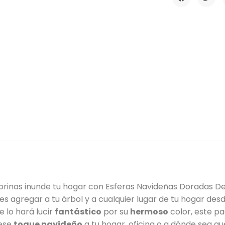
inas inunde tu hogar con Esferas Navideñas Doradas De P
s agregar a tu árbol y a cualquier lugar de tu hogar des
 lo hará lucir
fantástico
por su
hermoso
color, este p
 ese
toque navideño
a tu hogar, oficina o a dónde sea que