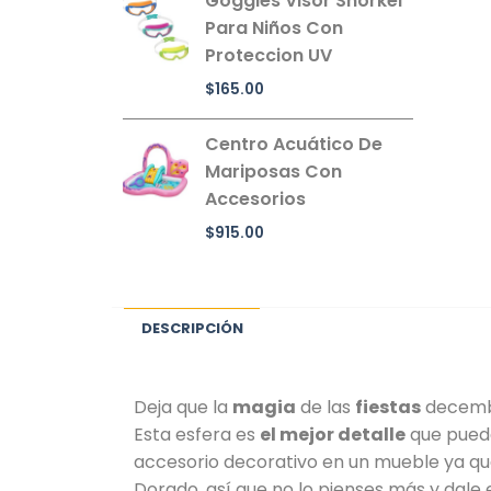
Goggles Visor Snorkel
Para Niños Con
Proteccion UV
$
165.00
Centro Acuático De
Mariposas Con
Accesorios
$
915.00
DESCRIPCIÓN
Deja que la
magia
de las
fiestas
decembr
Esta esfera es
el mejor detalle
que puede
accesorio decorativo en un mueble ya que
Dorado, así que no lo pienses más y dale