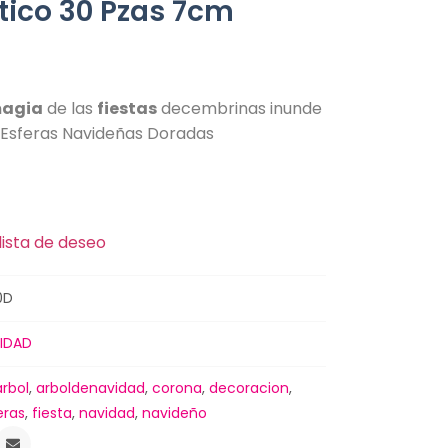
tico 30 Pzas 7cm
agia
de las
fiestas
decembrinas inunde
 Esferas Navideñas Doradas
lista de deseo
0D
IDAD
arbol
,
arboldenavidad
,
corona
,
decoracion
,
eras
,
fiesta
,
navidad
,
navideño