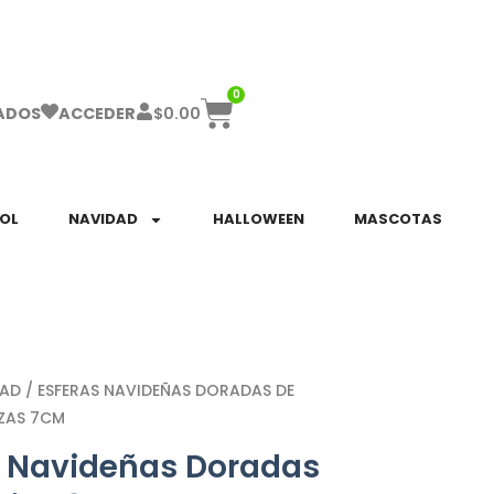
ha el ENVÍO GRATIS a partir de $999!
0
$
0.00
ADOS
ACCEDER
SOL
NAVIDAD
HALLOWEEN
MASCOTAS
DAD
/ ESFERAS NAVIDEÑAS DORADAS DE
PZAS 7CM
s Navideñas Doradas