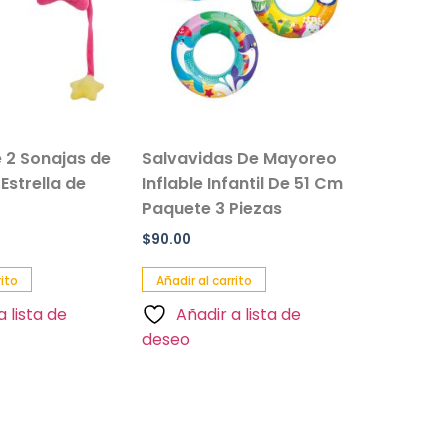
jas de
Salvavidas De Mayoreo
Set De Peces De
 de
Inflable Infantil De 51 Cm
Infantil Juguete
Paquete 3 Piezas
Buceo
$
90.00
$
70.00
Añadir al carrito
Añadir al carrito
e
Añadir a lista de
Añadir a list
deseo
deseo