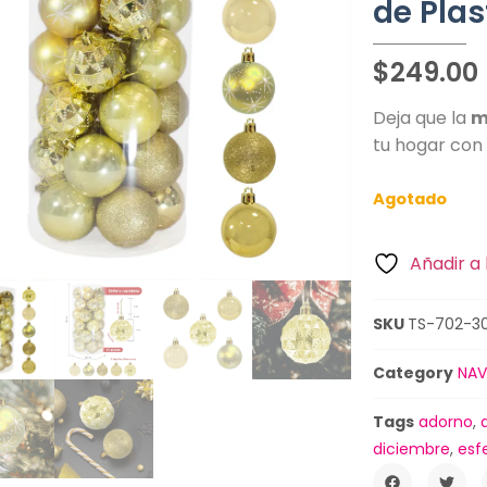
de Plas
$
249.00
Deja que la
m
tu hogar con
Agotado
Añadir a 
SKU
TS-702-3
Category
NAV
Tags
adorno
,
diciembre
,
esf