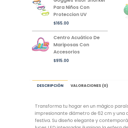
Goggles Visor Snorkel
Para Niños Con
Proteccion UV
$
165.00
Centro Acuático De
Mariposas Con
Accesorios
$
915.00
DESCRIPCIÓN
VALORACIONES (0)
Transforma tu hogar en un mágico paraís
impresionante diámetro de 62 cm y una al
festiva. Su diseño elegante y contemporán
luces LED integradas iluminan la esfera