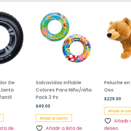
ador De
Salvavidas Inflable
Peluche en
Llanta
Colores Para Niño/niña
Oso
antil
Pack 2 Pz
$
229.00
$
49.00
Añadir al car
Añadir al carrito
Añadir 
ista de
Añadir a lista de
deseo