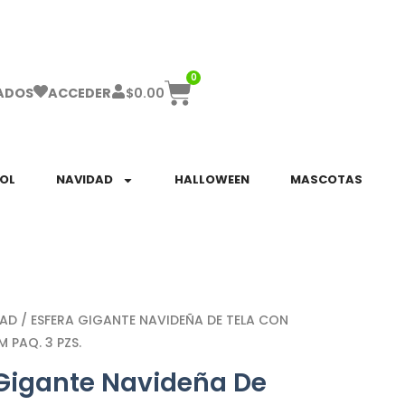
ha el ENVÍO GRATIS a partir de $999!
0
$
0.00
ADOS
ACCEDER
SOL
NAVIDAD
HALLOWEEN
MASCOTAS
DAD
/ ESFERA GIGANTE NAVIDEÑA DE TELA CON
M PAQ. 3 PZS.
 Gigante Navideña De