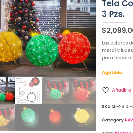
Tela C
3 Pzs.
$
2,099.0
Las esferas d
metal y luces
para decorar 
Agotado
Añadir a 
SKU
AN-24101-
Category
NAV