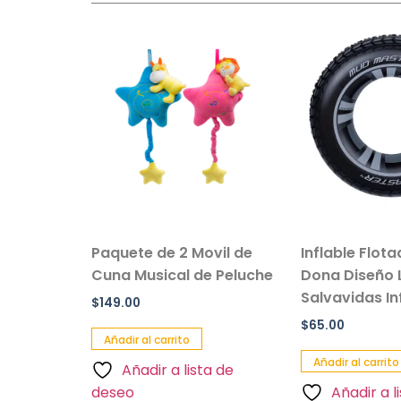
sillo Con
Paquete de 2 Movil de
Inflable Flot
 Color
Cuna Musical de Peluche
Dona Diseño 
Salvavidas Inf
$
149.00
$
65.00
Añadir al carrito
Añadir al carrito
Añadir a lista de
a de
deseo
Añadir a l