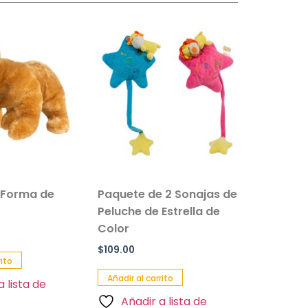
 Forma de
Paquete de 2 Sonajas de
Salvavi
Peluche de Estrella de
Inflable 
Color
Paquete 
$
109.00
$
90.00
rito
Añadir al carrito
Añadir al 
a lista de
Añadir a lista de
Añadi