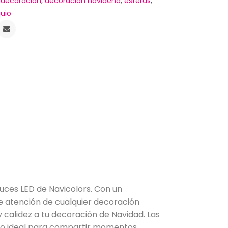
,
decoracion
,
decoración navideña
,
esferas
,
uio
uces LED de Navicolors. Con un
e atención de cualquier decoración
 calidez a tu decoración de Navidad. Las
ivo ideal para compartir momentos