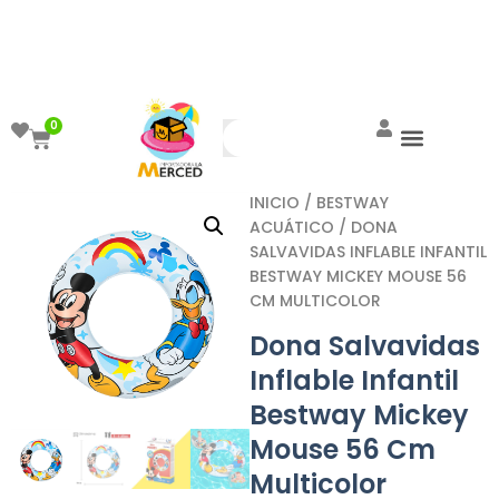
¡Aprovecha el ENVÍO GRATIS a partir de
$999!
0
INICIO
/
BESTWAY
ACUÁTICO
/ DONA
SALVAVIDAS INFLABLE INFANTIL
BESTWAY MICKEY MOUSE 56
CM MULTICOLOR
Dona Salvavidas
Inflable Infantil
Bestway Mickey
Mouse 56 Cm
Multicolor