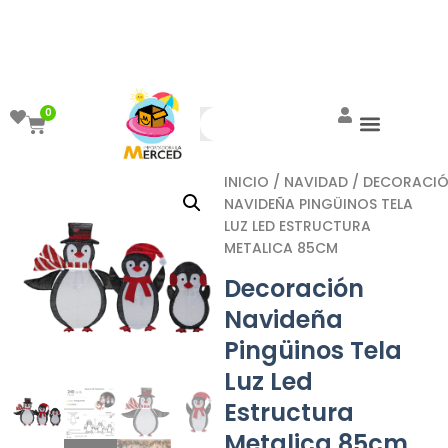
¡Aprovecha el ENVÍO GRATIS a partir de
$999!
0
INICIO
/
NAVIDAD
/ DECORACI
NAVIDEÑA PINGÜINOS TELA
LUZ LED ESTRUCTURA
METALICA 85CM
Decoración
Navideña
Pingüinos Tela
Luz Led
Estructura
Metalica 85cm