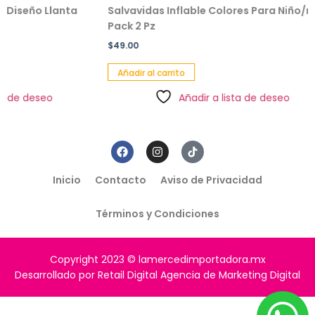
Llanta
Salvavidas Inflable Colores Para Niño/niña
Pel
Pack 2 Pz
$
22
$
49.00
Añ
Añadir al carrito
o
Añadir a lista de deseo
Inicio
Contacto
Aviso de Privacidad
Términos y Condiciones
Copyright 2023 © lamercedimportadora.mx
Desarrollado por Retail Digital Agencia de Marketing Digital