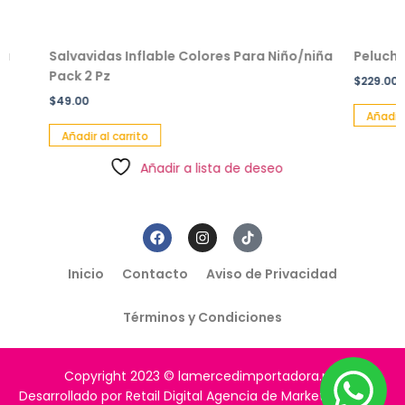
Salvavidas Inflable Colores Para Niño/niña
Peluche en
Pack 2 Pz
$
229.00
$
49.00
Añadir al ca
Añadir al carrito
Añadir a lista de deseo
Inicio
Contacto
Aviso de Privacidad
Términos y Condiciones
Copyright 2023 © lamercedimportadora.mx
Desarrollado por Retail Digital Agencia de Marketing Digital