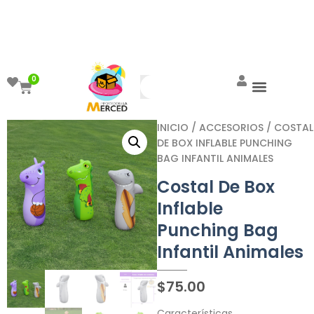
¡Aprovecha el ENVÍO GRATIS a partir de
$999!
0
INICIO
/
ACCESORIOS
/ COSTAL
DE BOX INFLABLE PUNCHING
BAG INFANTIL ANIMALES
Costal De Box
Inflable
Punching Bag
Infantil Animales
$
75.00
Características