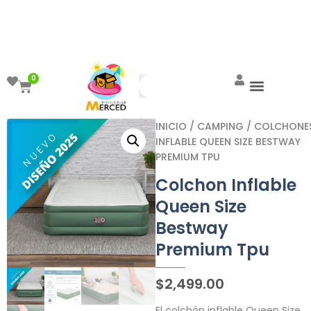
¡Aprovecha el ENVÍO GRATIS a partir de
$999!
0
INICIO
/
CAMPING
/
COLCHONE
INFLABLE QUEEN SIZE BESTWAY
PREMIUM TPU
Colchon Inflable
Queen Size
Bestway
Premium Tpu
$
2,499.00
El colchón inflable Queen Size