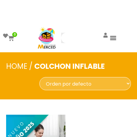
¡Aprovecha el ENVÍO GRATIS a partir de
$999!
0
HOME
/
COLCHON INFLABLE