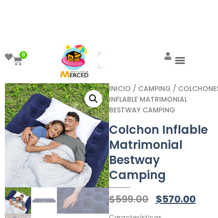
¡Aprovecha el ENVÍO GRATIS a partir de
$999!
0
INICIO
/
CAMPING
/
COLCHONE
INFLABLE MATRIMONIAL
BESTWAY CAMPING
Colchon Inflable
Matrimonial
Bestway
Camping
$
599.00
$
570.00
Características