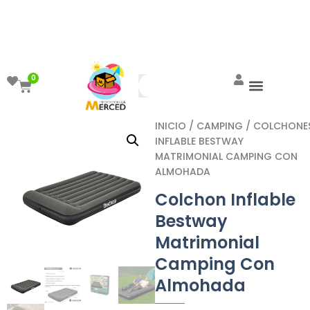
¡Aprovecha el ENVÍO GRATIS a partir de
$999!
0
INICIO
/
CAMPING
/
COLCHONE
INFLABLE BESTWAY
MATRIMONIAL CAMPING CON
ALMOHADA
Colchon Inflable
Bestway
Matrimonial
Camping Con
Almohada