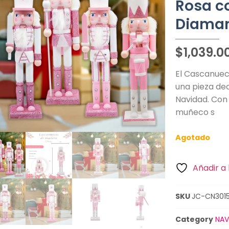
Rosa c
Diaman
$
1,039.0
El Cascanuec
una pieza de
Navidad. Con 
muñeco s
Agotado
Añadir a 
SKU
JC-CN301
Category
NAV