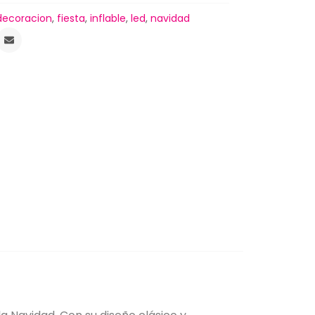
decoracion
,
fiesta
,
inflable
,
led
,
navidad