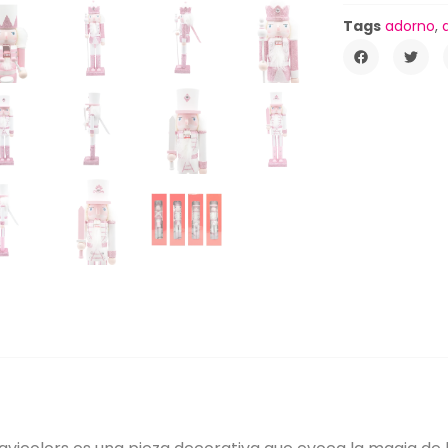
Tags
adorno
,