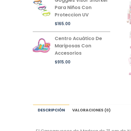
Goggles Visor Snorkel
Para Niños Con
Proteccion UV
$
165.00
Centro Acuático De
Mariposas Con
Accesorios
$
915.00
DESCRIPCIÓN
VALORACIONES (0)