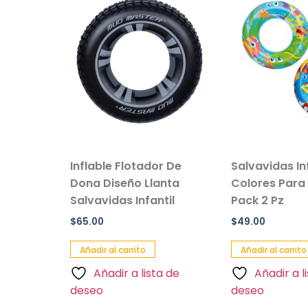
l de
Inflable Flotador De
Salvavidas Infl
Peluche
Dona Diseño Llanta
Colores Para N
Salvavidas Infantil
Pack 2 Pz
$
65.00
$
49.00
Añadir al carrito
Añadir al carrito
de
Añadir a lista de
Añadir a lis
deseo
deseo