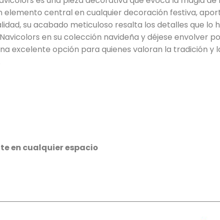
icolors es una pieza decorativa que evoca la magia de la
 elemento central en cualquier decoración festiva, aport
idad, su acabado meticuloso resalta los detalles que lo 
icolors en su colección navideña y déjese envolver por l
a excelente opción para quienes valoran la tradición y l
.
te en cualquier espacio