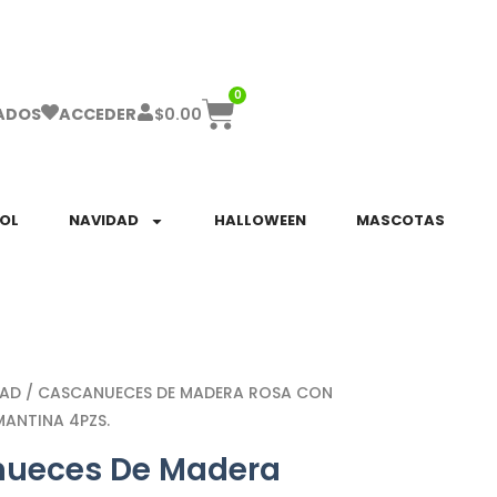
ha el ENVÍO GRATIS a partir de $999!
0
$
0.00
ADOS
ACCEDER
SOL
NAVIDAD
HALLOWEEN
MASCOTAS
DAD
/ CASCANUECES DE MADERA ROSA CON
MANTINA 4PZS.
ueces De Madera