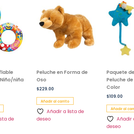
able
Peluche en Forma de
Paquete de 2
iño/niña
Oso
Peluche de Es
Color
$
229.00
$
109.00
Añadir al carrito
Añadir al carrit
Añadir a lista de
ta de
deseo
Añadir a 
deseo