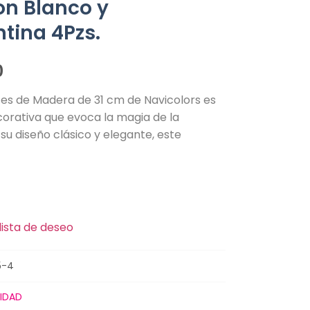
on Blanco y
tina 4Pzs.
0
es de Madera de 31 cm de Navicolors es
corativa que evoca la magia de la
su diseño clásico y elegante, este
lista de deseo
5-4
IDAD