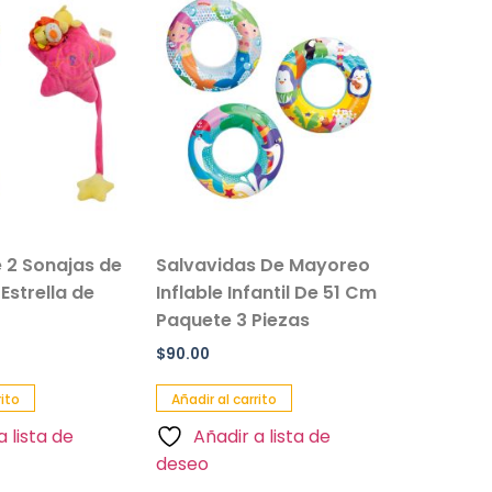
 Sonajas de
Salvavidas De Mayoreo
Set De Pe
trella de
Inflable Infantil De 51 Cm
Infantil J
Paquete 3 Piezas
Buceo
$
90.00
$
70.00
o
Añadir al carrito
Añadir al ca
lista de
Añadir a lista de
Añadir 
deseo
deseo