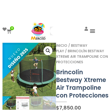
¡Aprovecha el ENVÍO GRATIS a partir de
$999!
0
INICIO
/
BESTWAY
PLAY
/ BRINCOLÍN BESTWAY
XTREME AIR TRAMPOLINE CON
PROTECCIONES
Brincolín
Bestway Xtreme
Air Trampoline
con Protecciones
$
7,850.00