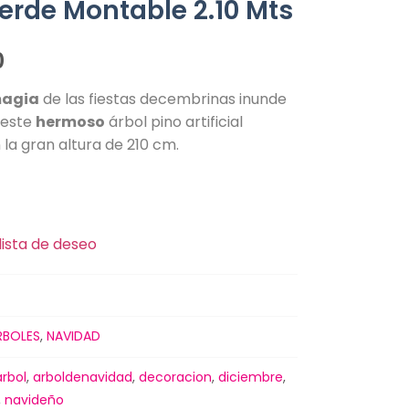
erde Montable 2.10 Mts
0
agia
de las fiestas decembrinas inunde
 este
hermoso
árbol pino artificial
la gran altura de 210 cm.
lista de deseo
RBOLES
,
NAVIDAD
arbol
,
arboldenavidad
,
decoracion
,
diciembre
,
,
navideño