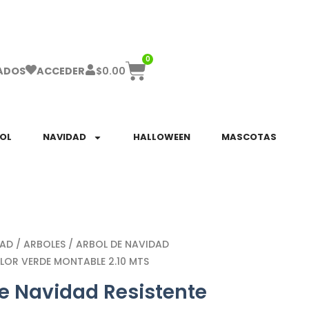
ha el ENVÍO GRATIS a partir de $999!
0
$
0.00
ADOS
ACCEDER
SOL
NAVIDAD
HALLOWEEN
MASCOTAS
DAD
/
ARBOLES
/ ARBOL DE NAVIDAD
LOR VERDE MONTABLE 2.10 MTS
de Navidad Resistente