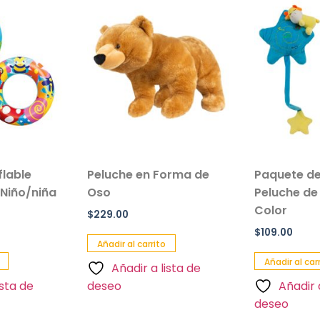
flable
Peluche en Forma de
Paquete de
 Niño/niña
Oso
Peluche de 
Color
$
229.00
$
109.00
Añadir al carrito
Añadir al car
Añadir a lista de
ista de
deseo
Añadir 
deseo