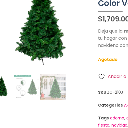
Color V
$
1,709.0
Deja que la
m
tu hogar con
navideño con 
Agotado
Añadir a 
SKU
ZG-210J
Categories
A
Tags
adorno
,
fiesta
,
navidad