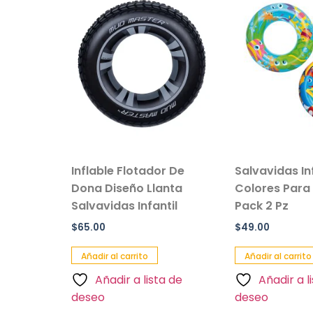
vil de
Inflable Flotador De
Salvavidas In
e Peluche
Dona Diseño Llanta
Colores Para
Salvavidas Infantil
Pack 2 Pz
$
65.00
$
49.00
Añadir al carrito
Añadir al carrito
a de
Añadir a lista de
Añadir a l
deseo
deseo