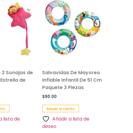
 2 Sonajas de
Salvavidas De Mayoreo
Set De P
Estrella de
Inflable Infantil De 51 Cm
Infantil
Paquete 3 Piezas
Buceo
$
90.00
$
70.00
rito
Añadir al carrito
Añadir al 
a lista de
Añadir a lista de
Añadi
deseo
deseo