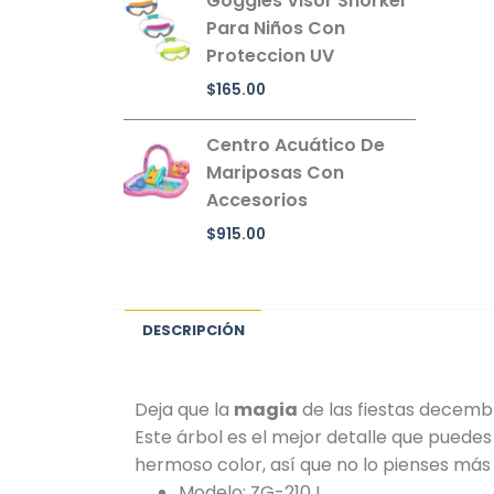
Goggles Visor Snorkel
Para Niños Con
Proteccion UV
$
165.00
Centro Acuático De
Mariposas Con
Accesorios
$
915.00
DESCRIPCIÓN
Deja que la
magia
de las fiestas decemb
Este árbol es el mejor detalle que puedes
hermoso color, así que no lo pienses más
Modelo: ZG-210J.