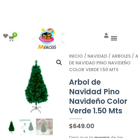
¡Aprovecha el ENVÍO GRATIS a partir de
$999!
0
INICIO
/
NAVIDAD
/
ARBOLES
/ 
DE NAVIDAD PINO NAVIDEÑO
COLOR VERDE 1.50 MTS
Arbol de
Navidad Pino
Navideño Color
Verde 1.50 Mts
$
649.00
Deja que la
magia
de las