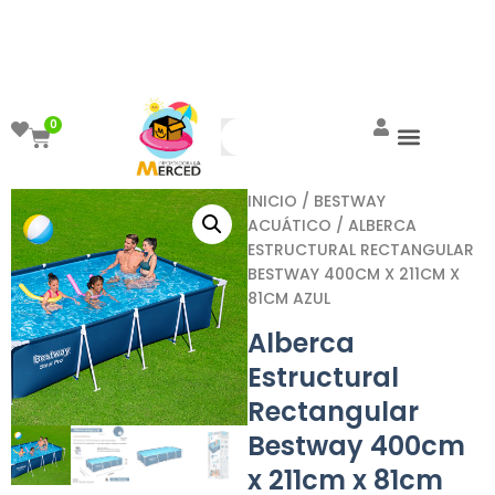
¡Aprovecha el ENVÍO GRATIS a partir de
$999!
0
INICIO
/
BESTWAY
ACUÁTICO
/ ALBERCA
ESTRUCTURAL RECTANGULAR
BESTWAY 400CM X 211CM X
81CM AZUL
Alberca
Estructural
Rectangular
Bestway 400cm
x 211cm x 81cm