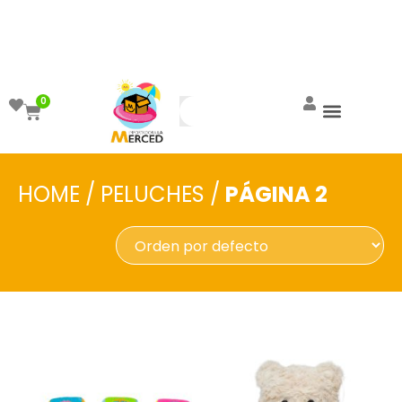
¡Aprovecha el ENVÍO GRATIS a partir de
$999!
0
HOME
/
PELUCHES
/
PÁGINA 2