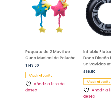
sillo Con
Paquete de 2 Movil de
Inflable Flot
 Color
Cuna Musical de Peluche
Dona Diseño 
Salvavidas Inf
$
149.00
$
65.00
Añadir al carrito
Añadir al carrito
Añadir a lista de
a de
deseo
Añadir a l
deseo