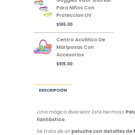
Goggles Visor Snorkel
Para Niños Con
Proteccion UV
$
165.00
Centro Acuático De
Mariposas Con
Accesorios
$
915.00
DESCRIPCIÓN
¡Una mágica diversión! Este hermoso
Pel
fantástico
.
Se trata de un
peluche con detalles de 