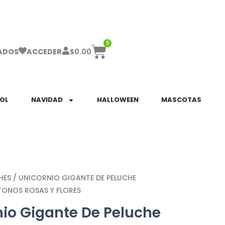
ha el ENVÍO GRATIS a partir de $999!
0
$
0.00
ADOS
ACCEDER
SOL
NAVIDAD
HALLOWEEN
MASCOTAS
HES
/ UNICORNIO GIGANTE DE PELUCHE
ONOS ROSAS Y FLORES
nio Gigante De Peluche