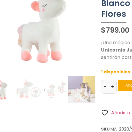
Blanco
Flores
$
799.00
¡Una mágica 
Unicornio J
sentirán part
1 disponibles
Aña
-
+
Añadir a 
SKU
MA-2020/