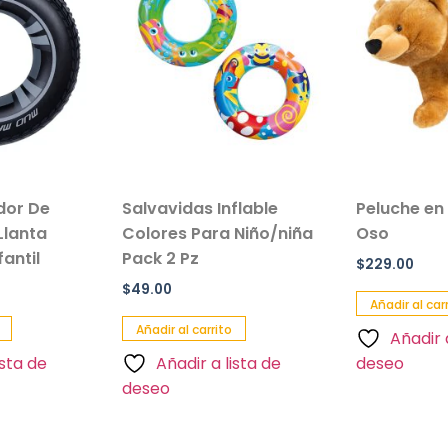
ador De
Salvavidas Inflable
Peluche en
Llanta
Colores Para Niño/niña
Oso
antil
Pack 2 Pz
$
229.00
$
49.00
Añadir al car
Añadir al carrito
Añadir 
ista de
Añadir a lista de
deseo
deseo