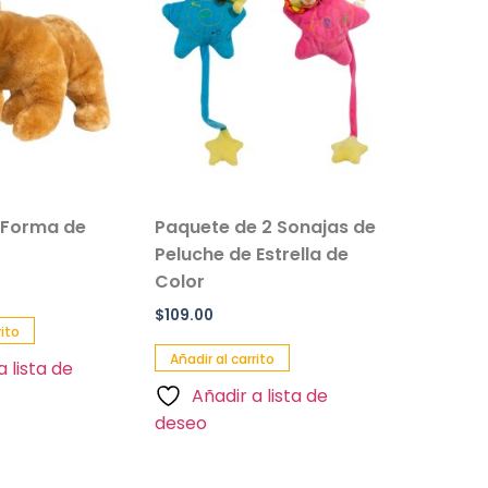
 Forma de
Paquete de 2 Sonajas de
Salvavi
Peluche de Estrella de
Inflable 
Color
Paquete 
$
109.00
$
90.00
rito
Añadir al carrito
Añadir al 
a lista de
Añadir a lista de
Añadi
deseo
deseo