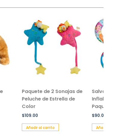
e de 2 Sonajas de
Salvavidas De Mayoreo
Set 
 de Estrella de
Inflable Infantil De 51 Cm
Infa
Paquete 3 Piezas
Buc
$
90.00
$
70.
l carrito
Añadir al carrito
Añad