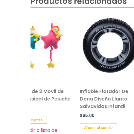
Productos relacionados
2 Movil de
Inflable Flotador De
Salvavida
l de Peluche
Dona Diseño Llanta
Colores P
Salvavidas Infantil
Pack 2 Pz
$
65.00
$
49.00
to
Añadir al carrito
Añadir al c
 lista de