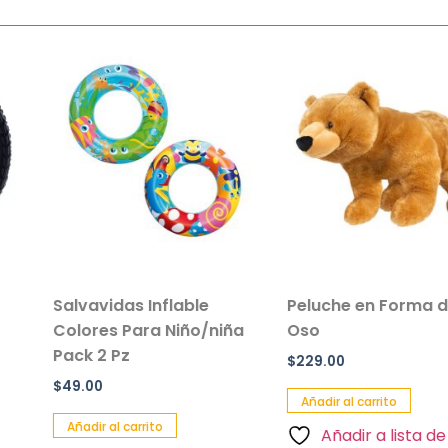
s Inflable
Peluche en Forma de
Paquet
ara Niño/niña
Oso
Peluche
Color
$
229.00
$
109.00
Añadir al carrito
arrito
Añadir a
Añadir a lista de