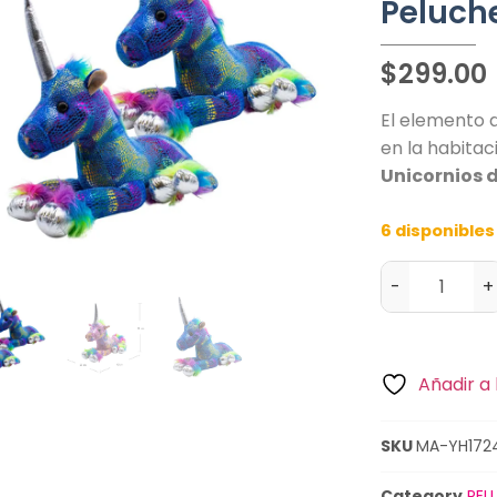
Peluch
$
299.00
El elemento 
en la habitac
Unicornios d
6 disponibles
-
+
Añadir a 
SKU
MA-YH172
Category
PEL