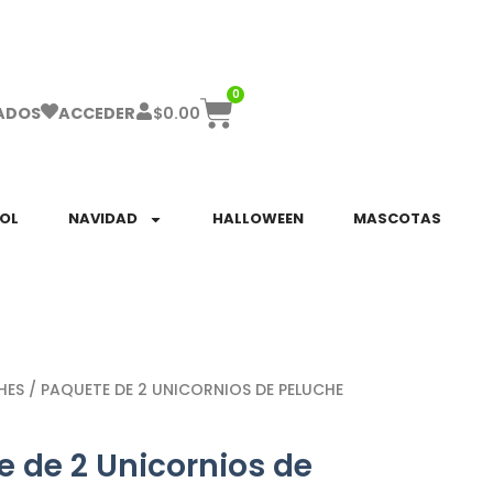
ha el ENVÍO GRATIS a partir de $999!
0
$
0.00
ADOS
ACCEDER
SOL
NAVIDAD
HALLOWEEN
MASCOTAS
HES
/ PAQUETE DE 2 UNICORNIOS DE PELUCHE
 de 2 Unicornios de