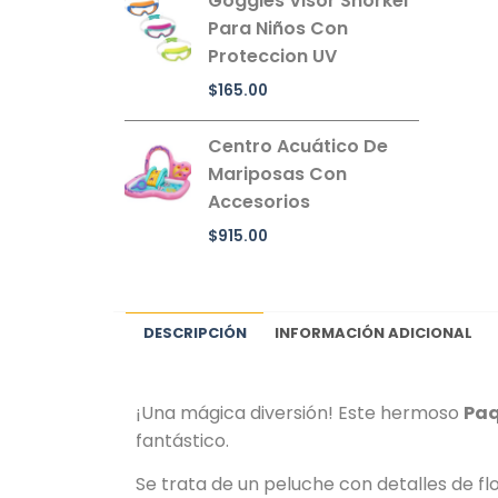
Goggles Visor Snorkel
Para Niños Con
Proteccion UV
$
165.00
Centro Acuático De
Mariposas Con
Accesorios
$
915.00
DESCRIPCIÓN
INFORMACIÓN ADICIONAL
¡Una mágica diversión! Este hermoso
Paq
fantástico.
Se trata de un peluche con detalles de fl