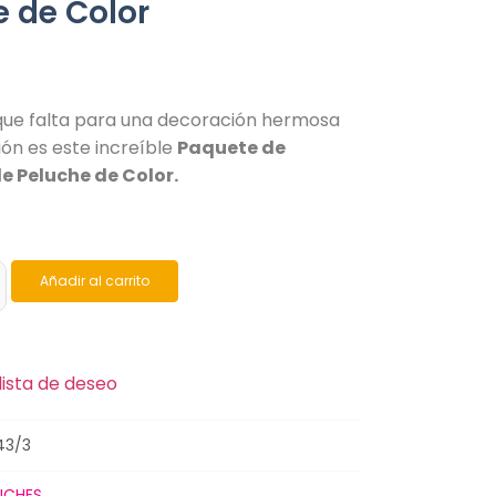
e de Color
que falta para una decoración hermosa
ión es este increíble
Paquete de
e Peluche de Color.
Añadir al carrito
lista de deseo
43/3
UCHES