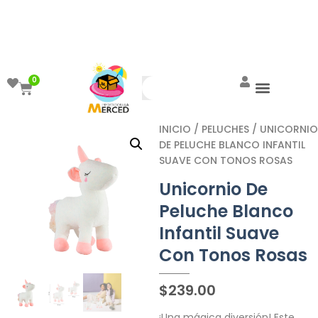
¡Aprovecha el ENVÍO GRATIS a partir de
$999!
0
INICIO
/
PELUCHES
/ UNICORNIO
DE PELUCHE BLANCO INFANTIL
SUAVE CON TONOS ROSAS
Unicornio De
Peluche Blanco
Infantil Suave
Con Tonos Rosas
$
239.00
¡Una mágica diversión! Este