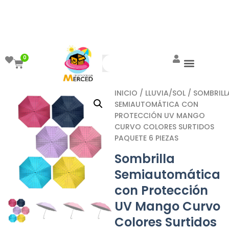
¡Aprovecha el ENVÍO GRATIS a partir de
$999!
0
INICIO
/
LLUVIA/SOL
/ SOMBRILL
SEMIAUTOMÁTICA CON
PROTECCIÓN UV MANGO
CURVO COLORES SURTIDOS
PAQUETE 6 PIEZAS
Sombrilla
Semiautomática
con Protección
UV Mango Curvo
Colores Surtidos