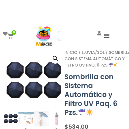
¡Aprovecha el ENVÍO GRATIS a partir de
$999!
0
INICIO
/
LLUVIA/SOL
/ SOMBRILL
CON SISTEMA AUTOMÁTICO Y
FILTRO UV PAQ. 6 PZS.
Sombrilla con
Sistema
Automático y
Filtro UV Paq. 6
Pzs.
$
534.00