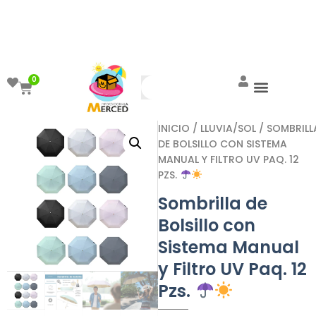
¡Aprovecha el ENVÍO GRATIS a partir de
$999!
0
INICIO
/
LLUVIA/SOL
/ SOMBRILL
DE BOLSILLO CON SISTEMA
MANUAL Y FILTRO UV PAQ. 12
PZS.
Sombrilla de
Bolsillo con
Sistema Manual
y Filtro UV Paq. 12
Pzs.