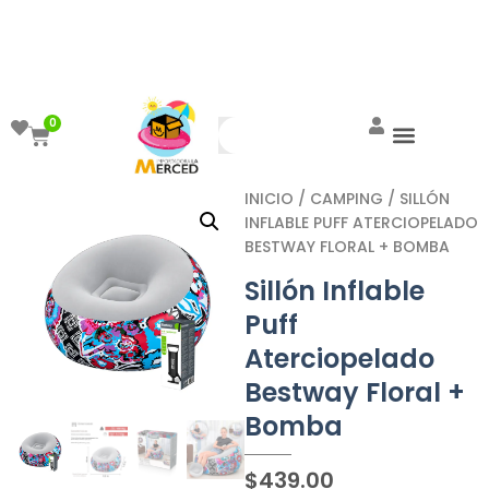
¡Aprovecha el ENVÍO GRATIS a partir de
$999!
0
INICIO
/
CAMPING
/ SILLÓN
INFLABLE PUFF ATERCIOPELADO
BESTWAY FLORAL + BOMBA
Sillón Inflable
Puff
Aterciopelado
Bestway Floral +
Bomba
$
439.00