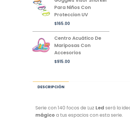
Goggles Visor Snorkel
Para Niños Con
Proteccion UV
$
165.00
Centro Acuático De
Mariposas Con
Accesorios
$
915.00
DESCRIPCIÓN
Serie con 140 focos de Luz
Led
será la id
mágico
a tus espacios con esta serie.