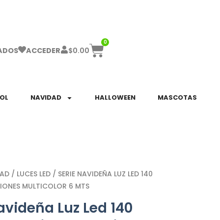
ha el ENVÍO GRATIS a partir de $999!
0
$
0.00
ADOS
ACCEDER
SOL
NAVIDAD
HALLOWEEN
MASCOTAS
DAD
/
LUCES LED
/ SERIE NAVIDEÑA LUZ LED 140
IONES MULTICOLOR 6 MTS
avideña Luz Led 140