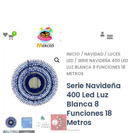
¡Aprovecha el ENVÍO GRATIS a partir de
$999!
0
INICIO
/
NAVIDAD
/
LUCES
LED
/ SERIE NAVIDEÑA 400 LED
LUZ BLANCA 8 FUNCIONES 18
METROS
Serie Navideña
400 Led Luz
Blanca 8
Funciones 18
Metros