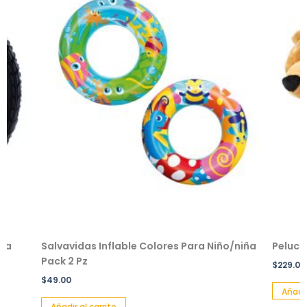
Salvavidas Inflable Colores Para Niño/niña
Peluche e
Pack 2 Pz
$
229.00
$
49.00
Añadir al c
Añadir al carrito