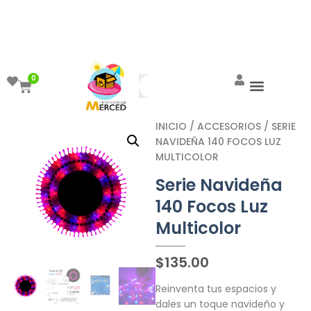
¡Aprovecha el ENVÍO GRATIS a partir de
$999!
0
INICIO
/
ACCESORIOS
/ SERIE
NAVIDEÑA 140 FOCOS LUZ
MULTICOLOR
Serie Navideña
140 Focos Luz
Multicolor
$
135.00
Reinventa tus espacios y
dales un toque navideño y