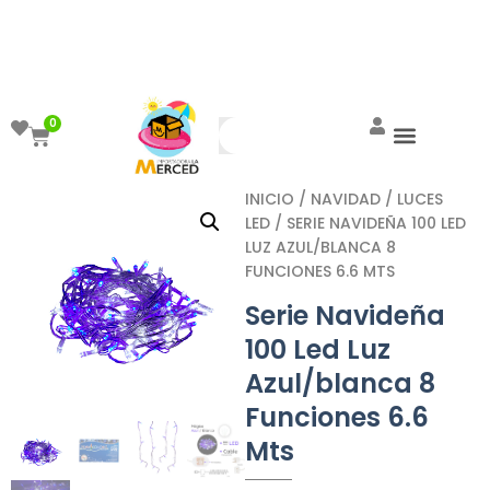
¡Aprovecha el ENVÍO GRATIS a partir de
$999!
0
INICIO
/
NAVIDAD
/
LUCES
LED
/ SERIE NAVIDEÑA 100 LED
LUZ AZUL/BLANCA 8
FUNCIONES 6.6 MTS
Serie Navideña
100 Led Luz
Azul/blanca 8
Funciones 6.6
Mts