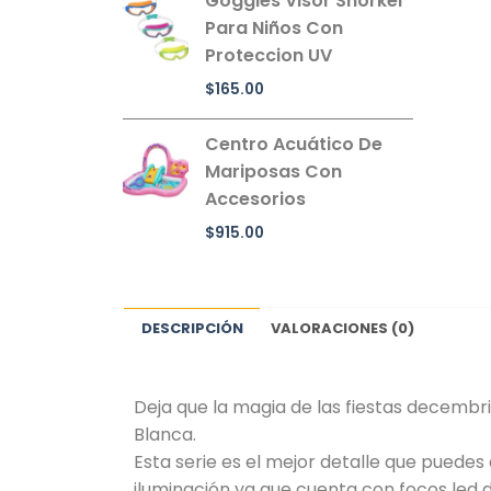
Goggles Visor Snorkel
Para Niños Con
Proteccion UV
$
165.00
Centro Acuático De
Mariposas Con
Accesorios
$
915.00
DESCRIPCIÓN
VALORACIONES (0)
Deja que la magia de las fiestas decembr
Blanca.
Esta serie es el mejor detalle que puedes 
iluminación ya que cuenta con focos led d