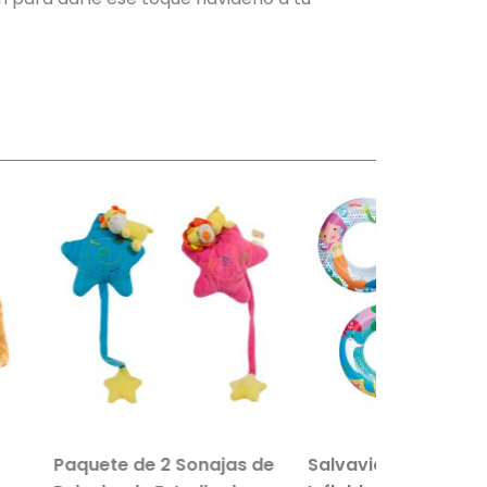
e de 2 Sonajas de
Salvavidas De Mayoreo
Set 