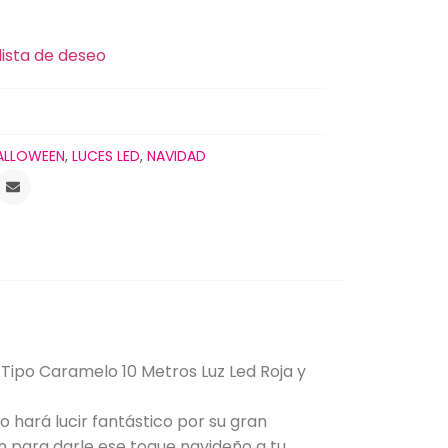
lista de deseo
ALLOWEEN
,
LUCES LED
,
NAVIDAD
Tipo Caramelo 10 Metros Luz Led Roja y
o hará lucir fantástico por su gran
ón para darle ese toque navideño a tu