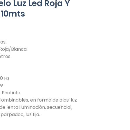
lo Luz Led Roja Y
 10mts
as:
 Roja/Blanca
etros
60 Hz
 W
: Enchufe
Combinables, en forma de olas, luz
de lenta iluminación, secuencial,
parpadeo, luz fija.