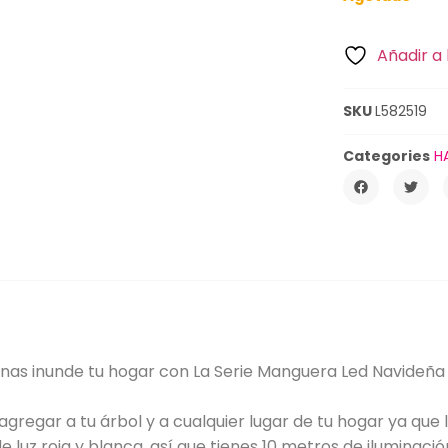
Añadir a 
SKU
L582519
Categories
H
inas inunde tu hogar con La Serie Manguera Led Navideña 
agregar a tu árbol y a cualquier lugar de tu hogar ya que l
e luz roja y blanca, así que tienes 10 metros de iluminaci