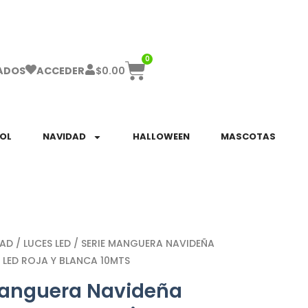
ha el ENVÍO GRATIS a partir de $999!
0
$
0.00
ADOS
ACCEDER
SOL
NAVIDAD
HALLOWEEN
MASCOTAS
DAD
/
LUCES LED
/ SERIE MANGUERA NAVIDEÑA
 LED ROJA Y BLANCA 10MTS
Manguera Navideña