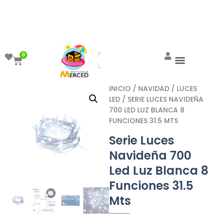
¡Aprovecha el ENVÍO GRATIS a partir de
$999!
0
INICIO
/
NAVIDAD
/
LUCES
LED
/ SERIE LUCES NAVIDEÑA
700 LED LUZ BLANCA 8
FUNCIONES 31.5 MTS
Serie Luces
Navideña 700
Led Luz Blanca 8
Funciones 31.5
Mts