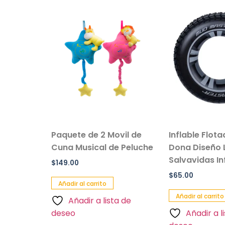
sillo Con
Paquete de 2 Movil de
Inflable Flot
 Color
Cuna Musical de Peluche
Dona Diseño 
Salvavidas Inf
$
149.00
$
65.00
Añadir al carrito
Añadir al carrito
Añadir a lista de
a de
deseo
Añadir a l