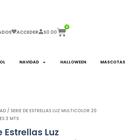
ha el ENVÍO GRATIS a partir de $999!
0
$
0.00
ADOS
ACCEDER
SOL
NAVIDAD
HALLOWEEN
MASCOTAS
DAD
/ SERIE DE ESTRELLAS LUZ MULTICOLOR 20
ES 3 MTS
e Estrellas Luz