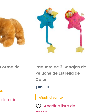
 Forma de
Paquete de 2 Sonajas de
Salvavi
Peluche de Estrella de
Inflable 
Color
Paquete 
$
109.00
$
90.00
rito
Añadir al carrito
Añadir al 
a lista de
Añadir a lista de
Añadi