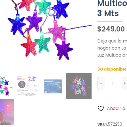
Multico
3 Mts
$
249.00
Deja que la m
hogar con La 
Luz Multicolo
30 disponibl
-
+
Añadir a 
SKU
L572250