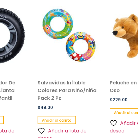
ador De
Salvavidas Inflable
Peluche en
Llanta
Colores Para Niño/niña
Oso
antil
Pack 2 Pz
$
229.00
$
49.00
Añadir al car
Añadir al carrito
Añadir 
ista de
Añadir a lista de
deseo