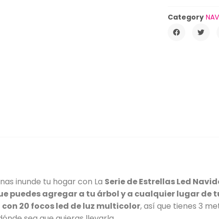
Category
NAV
inas inunde tu hogar con La
Serie de Estrellas Led Navi
que puedes agregar a tu árbol y a cualquier lugar de 
con 20 focos led de luz multicolor
, así que tienes 3 m
 dónde sea que quieras llevarla.