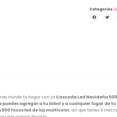
Categories
L
inas inunde tu hogar con La
Cascada Led Navideña 500 f
e puedes agregar a tu árbol y a cualquier lugar de t
500 focos led de luz multicolor
, así que tienes 9 metr
sea que quieras llevarla.