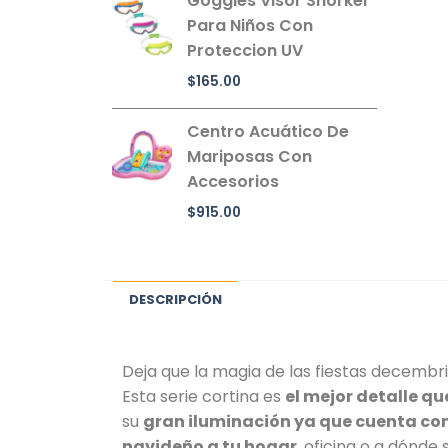
Goggles Visor Snorkel
Para Niños Con
Proteccion UV
$
165.00
Centro Acuático De
Mariposas Con
Accesorios
$
915.00
DESCRIPCIÓN
Deja que la magia de las fiestas decembr
Esta serie cortina es
el mejor detalle qu
su
gran iluminación ya que cuenta con 
navideño a tu hogar
, oficina o a dónde 