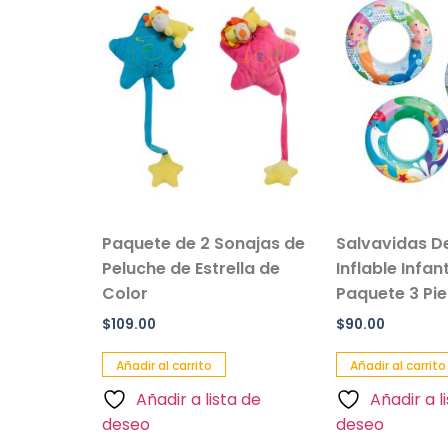
ma de
Paquete de 2 Sonajas de
Salvavidas D
Peluche de Estrella de
Inflable Infan
Color
Paquete 3 Pi
$
109.00
$
90.00
Añadir al carrito
Añadir al carrito
a de
Añadir a lista de
Añadir a l
deseo
deseo