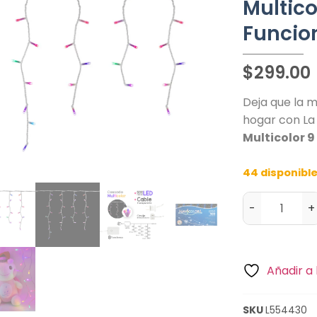
Multico
Funcio
$
299.00
Deja que la m
hogar con L
Multicolor 9
44 disponibl
-
+
Añadir a 
SKU
L554430