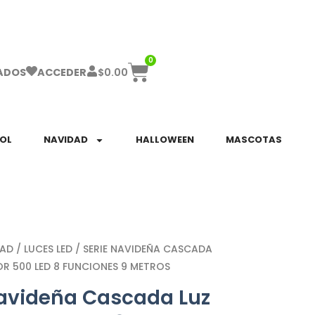
ha el ENVÍO GRATIS a partir de $999!
0
$
0.00
ADOS
ACCEDER
SOL
NAVIDAD
HALLOWEEN
MASCOTAS
DAD
/
LUCES LED
/ SERIE NAVIDEÑA CASCADA
OR 500 LED 8 FUNCIONES 9 METROS
Navideña Cascada Luz