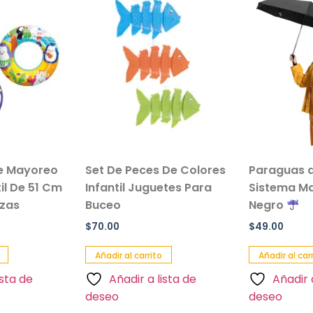
e Mayoreo
Set De Peces De Colores
Paraguas d
til De 51 Cm
Infantil Juguetes Para
Sistema Ma
ezas
Buceo
Negro
$
70.00
$
49.00
Añadir al carrito
Añadir al car
ista de
Añadir a lista de
Añadir 
deseo
deseo