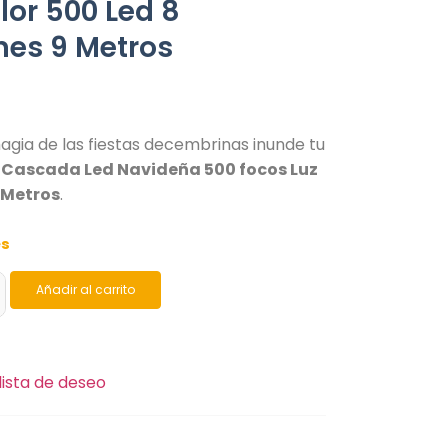
lor 500 Led 8
nes 9 Metros
agia de las fiestas decembrinas inunde tu
a
Cascada Led Navideña 500 focos Luz
 Metros
.
es
Añadir al carrito
lista de deseo