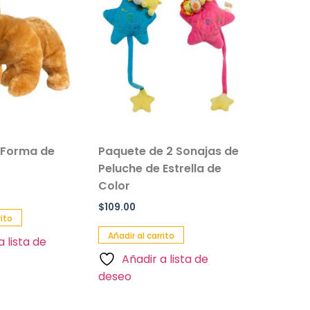
 Forma de
Paquete de 2 Sonajas de
Salvavi
Peluche de Estrella de
Inflable 
Color
Paquete 
$
109.00
$
90.00
rito
Añadir al carrito
Añadir al 
a lista de
Añadir a lista de
Añadi
deseo
deseo