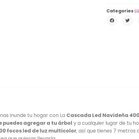
Categories
L
inas inunde tu hogar con La
Cascada Led Navideña 400 f
ue puedes agregar a tu árbol
y a cualquier lugar de tu ho
0 focos led de luz multicolor
, así que tienes 7 metros
sea que quieras llevarla.