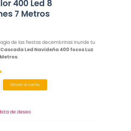
lor 400 Led 8
nes 7 Metros
agia de las fiestas decembrinas inunde tu
a
Cascada Led Navideña 400 focos Luz
 Metros
.
s
Añadir al carrito
lista de deseo