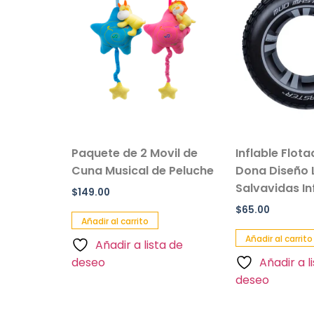
sillo Con
Paquete de 2 Movil de
Inflable Flot
 Color
Cuna Musical de Peluche
Dona Diseño 
Salvavidas Inf
$
149.00
$
65.00
Añadir al carrito
Añadir al carrito
Añadir a lista de
a de
deseo
Añadir a l
deseo