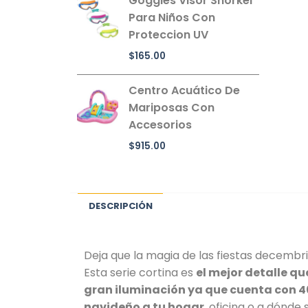
Goggles Visor Snorkel
Para Niños Con
Proteccion UV
$
165.00
Centro Acuático De
Mariposas Con
Accesorios
$
915.00
DESCRIPCIÓN
Deja que la magia de las fiestas decembr
Esta serie cortina es
el mejor detalle q
gran iluminación ya que cuenta con 40
navideño a tu hogar
, oficina o a dónde 