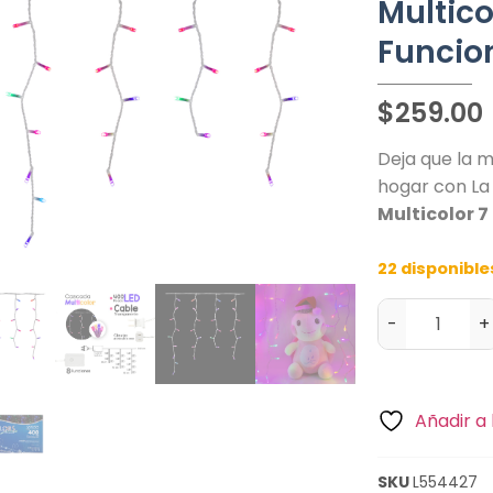
Multico
Funcio
$
259.00
Deja que la m
hogar con L
Multicolor 7
22 disponible
-
+
Añadir a 
SKU
L554427