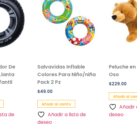
ador De
Salvavidas Inflable
Peluche en
Llanta
Colores Para Niño/niña
Oso
antil
Pack 2 Pz
$
229.00
$
49.00
Añadir al car
Añadir al carrito
Añadir 
ista de
Añadir a lista de
deseo
deseo