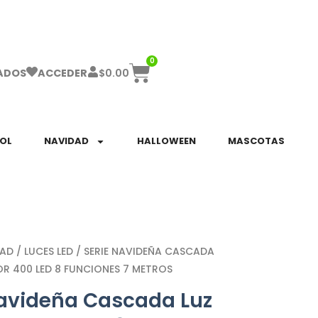
ha el ENVÍO GRATIS a partir de $999!
0
$
0.00
ADOS
ACCEDER
SOL
NAVIDAD
HALLOWEEN
MASCOTAS
DAD
/
LUCES LED
/ SERIE NAVIDEÑA CASCADA
OR 400 LED 8 FUNCIONES 7 METROS
Navideña Cascada Luz