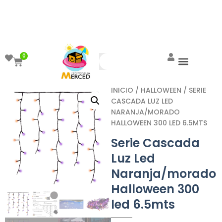
¡Aprovecha el ENVÍO GRATIS a partir de
$999!
0
INICIO
/
HALLOWEEN
/ SERIE
CASCADA LUZ LED
NARANJA/MORADO
HALLOWEEN 300 LED 6.5MTS
Serie Cascada
Luz Led
Naranja/morado
Halloween 300
led 6.5mts