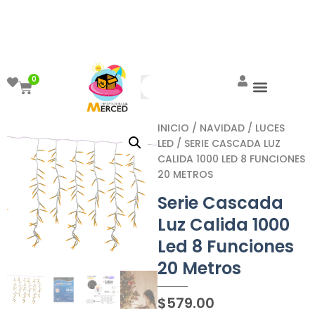
¡Aprovecha el ENVÍO GRATIS a partir de
$999!
0
INICIO
/
NAVIDAD
/
LUCES
LED
/ SERIE CASCADA LUZ
CALIDA 1000 LED 8 FUNCIONES
20 METROS
Serie Cascada
Luz Calida 1000
Led 8 Funciones
20 Metros
$
579.00