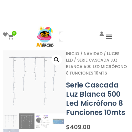
¡Aprovecha el ENVÍO GRATIS a partir de
$999!
0
INICIO
/
NAVIDAD
/
LUCES
LED
/ SERIE CASCADA LUZ
BLANCA 500 LED MICRÓFONO
8 FUNCIONES 10MTS
Serie Cascada
Luz Blanca 500
Led Micrófono 8
Funciones 10mts
$
409.00