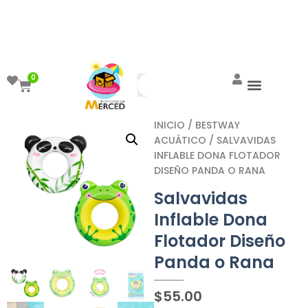
¡Aprovecha el ENVÍO GRATIS a partir de
$999!
0
INICIO
/
BESTWAY
ACUÁTICO
/ SALVAVIDAS
INFLABLE DONA FLOTADOR
DISEÑO PANDA O RANA
Salvavidas
Inflable Dona
Flotador Diseño
Panda o Rana
$
55.00