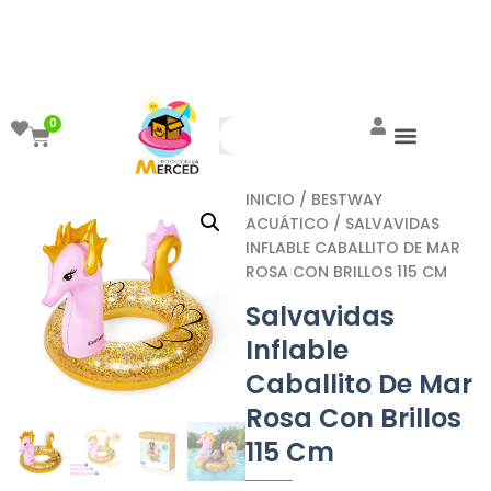
¡Aprovecha el ENVÍO GRATIS a partir de
$999!
0
INICIO
/
BESTWAY
ACUÁTICO
/ SALVAVIDAS
INFLABLE CABALLITO DE MAR
ROSA CON BRILLOS 115 CM
Salvavidas
Inflable
Caballito De Mar
Rosa Con Brillos
115 Cm