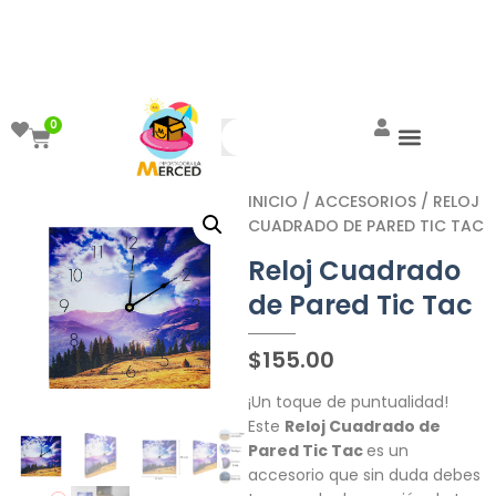
¡Aprovecha el ENVÍO GRATIS a partir de
$999!
0
INICIO
/
ACCESORIOS
/ RELOJ
CUADRADO DE PARED TIC TAC
Reloj Cuadrado
de Pared Tic Tac
$
155.00
¡Un toque de puntualidad!
Este
Reloj Cuadrado de
Pared Tic Tac
es un
accesorio que sin duda debes