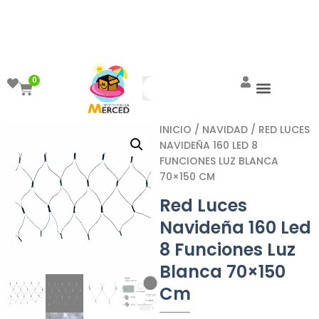
¡Aprovecha el ENVÍO GRATIS a partir de
$999!
0
INICIO
/
NAVIDAD
/ RED LUCES
NAVIDEÑA 160 LED 8
FUNCIONES LUZ BLANCA
70×150 CM
Red Luces
Navideña 160 Led
8 Funciones Luz
Blanca 70×150
Cm