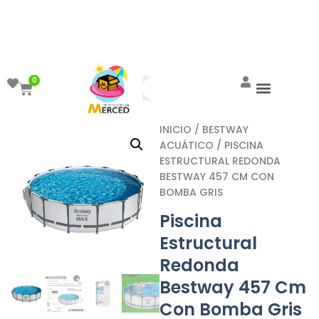
¡Aprovecha el ENVÍO GRATIS a partir de
$999!
0
INICIO
/
BESTWAY
ACUÁTICO
/ PISCINA
ESTRUCTURAL REDONDA
BESTWAY 457 CM CON
BOMBA GRIS
Piscina
Estructural
Redonda
Bestway 457 Cm
Con Bomba Gris