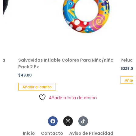
Salvavidas Inflable Colores Para Niño/niña
Peluche en
Pack 2 Pz
$
229.00
$
49.00
Añadir al c
Añadir al carrito
Añadir a lista de deseo
Inicio
Contacto
Aviso de Privacidad