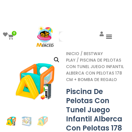
¡Aprovecha el ENVÍO GRATIS a partir de
$999!
0
INICIO
/
BESTWAY
PLAY
/ PISCINA DE PELOTAS
CON TUNEL JUEGO INFANTIL
ALBERCA CON PELOTAS 178
CM + BOMBA DE REGALO
Piscina De
Pelotas Con
Tunel Juego
Infantil Alberca
Con Pelotas 178