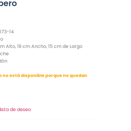
bero
073-14
so
m Alto, 19 cm Ancho, 15 cm de Largo
uche
odón
o no está disponible porque no quedan
lista de deseo