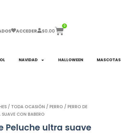
ha el ENVÍO GRATIS a partir de $999!
0
$
0.00
ADOS
ACCEDER
SOL
NAVIDAD
HALLOWEEN
MASCOTAS
HES
/
TODA OCASIÓN
/
PERRO
/ PERRO DE
A SUAVE CON BABERO
e Peluche ultra suave