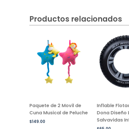
Productos relacionados
sillo Con
Paquete de 2 Movil de
Inflable Flot
 Color
Cuna Musical de Peluche
Dona Diseño 
Salvavidas Inf
$
149.00
$
65.00