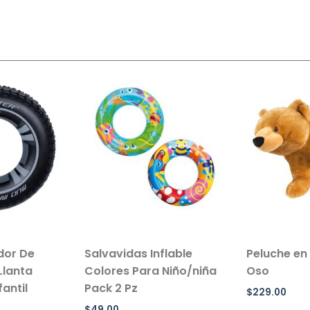
ador De
Salvavidas Inflable
Peluche en
Llanta
Colores Para Niño/niña
Oso
antil
Pack 2 Pz
$
229.00
$
49.00