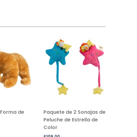
 Forma de
Paquete de 2 Sonajas de
Salvavi
Peluche de Estrella de
Inflable 
Color
Paquete 
$
109.00
$
90.00