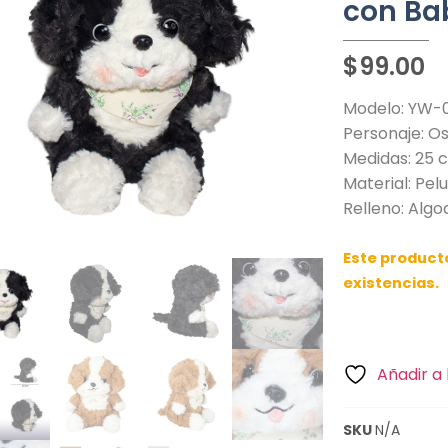
con Ba
$
99.00
Modelo: YW-
Personaje: O
Medidas: 25 c
Material: Pel
Relleno: Alg
Este product
existencias.
Añadir a 
SKU
N/A