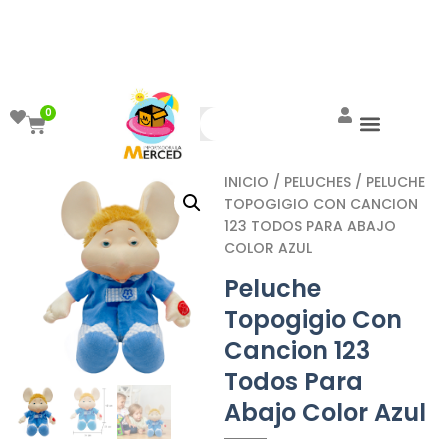
¡Aprovecha el ENVÍO GRATIS a partir de
$999!
0
INICIO
/
PELUCHES
/ PELUCHE
TOPOGIGIO CON CANCION
123 TODOS PARA ABAJO
COLOR AZUL
Peluche
Topogigio Con
Cancion 123
Todos Para
Abajo Color Azul