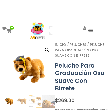
¡Aprovecha el ENVÍO GRATIS a partir de
$999!
0
INICIO
/
PELUCHES
/ PELUCHE
PARA GRADUACIÓN OSO
SUAVE CON BIRRETE
Peluche Para
Graduación Oso
Suave Con
Birrete
$
269.00
Peluche
de
graduacion
para