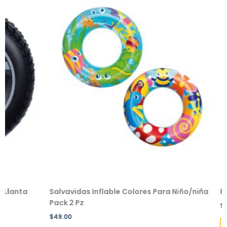
a
Salvavidas Inflable Colores Para Niño/niña
Peluche
Pack 2 Pz
$
229.00
$
49.00
Añadir a