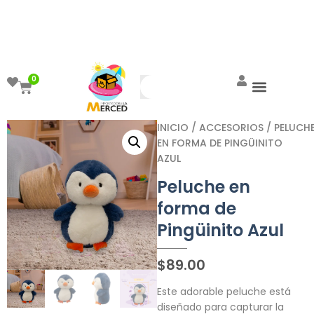
¡Aprovecha el ENVÍO GRATIS a partir de
$999!
0
INICIO
/
ACCESORIOS
/ PELUCH
EN FORMA DE PINGÜINITO
AZUL
Peluche en
forma de
Pingüinito Azul
$
89.00
Este adorable peluche está
diseñado para capturar la