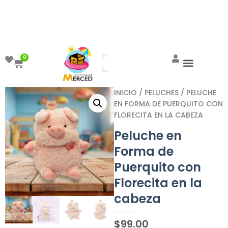
¡Aprovecha el ENVÍO GRATIS a partir de
$999!
0
INICIO
/
PELUCHES
/ PELUCHE
EN FORMA DE PUERQUITO CON
FLORECITA EN LA CABEZA
Peluche en
Forma de
Puerquito con
Florecita en la
cabeza
$
99.00