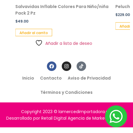
Salvavidas Inflable Colores Para Niño/niña
Peluche en
Pack 2 Pz
$
229.00
$
49.00
Añadir al car
Añadir al carrito
Añadir a lista de deseo
Inicio
Contacto
Aviso de Privacidad
Términos y Condiciones
Copyright 2023 © lamercedimportadora.mx
Desarrollado por Retail Digital Agencia de Marketing Digital