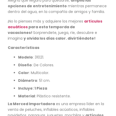
Alegría que llegará para quedarse,
amplia las
opciones de entretenimiento
mientras permanece
dentro del agua, en la compañía de amigos y familia.
¡No lo pienses más y adquiere los mejores
artículos
acuáticos
para esta temporda de
vacaciones!
Sorprendete
, juega, ríe, descubre e
imagina
y olvida los días calor.
divirtiéndote
!
Características
Modelo
:
31021
.
Diseño
: De Colores.
Color
: Multicolor.
Diámetro
: 51 cm.
Incluye: 1 Pieza
Material
: Plástico resistente.
La Merced Importadora
es una empresa líder en la
venta de peluches, inflables acúaticos, inflables
navideños, paraguas, juguetes, mochilas y
artículos