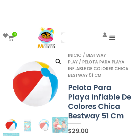
¡Aprovecha el ENVÍO GRATIS a partir de
$999!
0
INICIO
/
BESTWAY
PLAY
/ PELOTA PARA PLAYA
INFLABLE DE COLORES CHICA
BESTWAY 51 CM
Pelota Para
Playa Inflable De
Colores Chica
Bestway 51 Cm
$
29.00