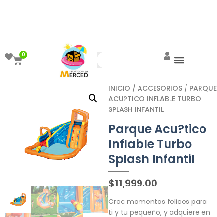
¡Aprovecha el ENVÍO GRATIS a partir de
$999!
0
INICIO
/
ACCESORIOS
/ PARQUE
ACU?TICO INFLABLE TURBO
SPLASH INFANTIL
Parque Acu?tico
Inflable Turbo
Splash Infantil
$
11,999.00
Crea momentos felices para
ti y tu pequeño, y adquiere en