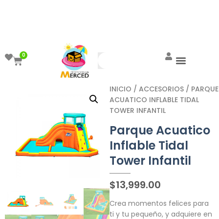
¡Aprovecha el ENVÍO GRATIS a partir de
$999!
0
INICIO
/
ACCESORIOS
/ PARQUE
ACUATICO INFLABLE TIDAL
TOWER INFANTIL
Parque Acuatico
Inflable Tidal
Tower Infantil
$
13,999.00
Crea momentos felices para
ti y tu pequeño, y adquiere en