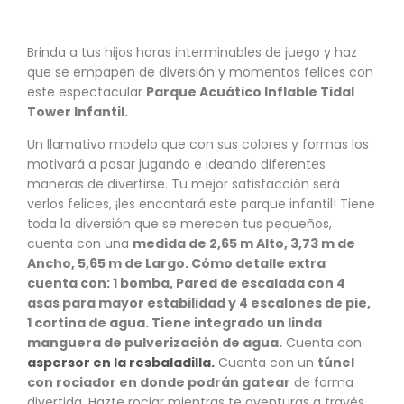
Brinda a tus hijos horas interminables de juego y haz
que se empapen de diversión y momentos felices con
este espectacular
Parque Acuático Inflable Tidal
Tower Infantil.
Un llamativo modelo que con sus colores y formas los
motivará a pasar jugando e ideando diferentes
maneras de divertirse. Tu mejor satisfacción será
verlos felices, ¡les encantará este parque infantil! Tiene
toda la diversión que se merecen tus pequeños,
cuenta con una
medida de 2,65
m Alto, 3,73 m de
Ancho, 5,65 m de Largo. Cómo detalle extra
cuenta con: 1 bomba, Pared de escalada con 4
asas para mayor estabilidad y 4 escalones de pie,
1
cortina de agua.
Tiene integrado un linda
manguera de pulverización de agua.
Cuenta con
aspersor en la resbaladilla.
Cuenta con un
túnel
con rociador en donde podrán gatear
de forma
divertida. Hazte rociar mientras te aventuras a través